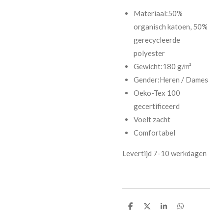
Materiaal:50%
organisch katoen, 50%
gerecycleerde
polyester
Gewicht:180 g/m²
Gender:Heren / Dames
Oeko-Tex 100
gecertificeerd
Voelt zacht
Comfortabel
Levertijd 7-10 werkdagen
D
D
S
D
e
e
h
e