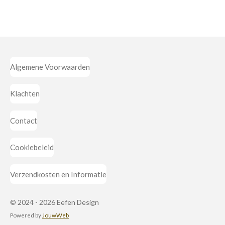
l
e
a
l
e
l
r
e
n
e
n
Algemene Voorwaarden
Klachten
Contact
Cookiebeleid
Verzendkosten en Informatie
© 2024 - 2026 Eefen Design
Powered by
JouwWeb