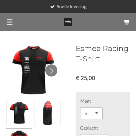
Snelle levering
Ga
direct
naar
de
hoofdinhoud
Esmea Racing
T-Shirt
€ 25,00
Maat
Geslacht