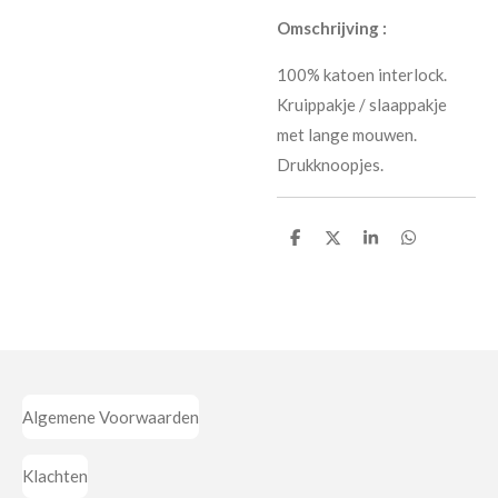
Omschrijving :
100% katoen interlock.
Kruippakje / slaappakje
met lange mouwen.
Drukknoopjes.
D
D
S
D
e
e
h
e
l
e
a
l
e
l
r
e
n
e
n
Algemene Voorwaarden
Klachten