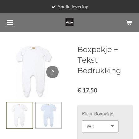
Snelle levering
Ga
direct
naar
de
hoofdinhoud
Boxpakje +
Tekst
Bedrukking
€ 17,50
Kleur Boxpakje