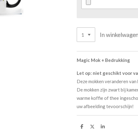
In winkelwage
Magic Mok + Bedrukking
Let op: niet geschikt voor v
Deze mokken veranderen van 
De mokken zijn zwart bij kame
warme koffie of thee ingesch
uw afbeelding tevoorschijn!
D
D
S
e
e
h
l
e
a