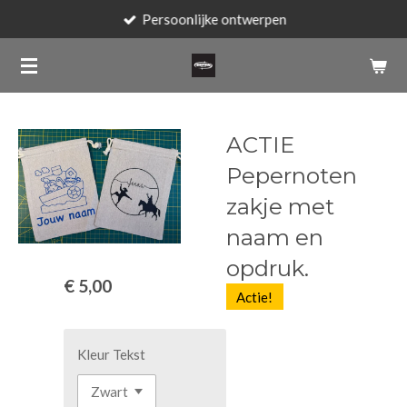
Persoonlijke ontwerpen
Ga
direct
naar
de
hoofdinhoud
ACTIE
Pepernoten
zakje met
naam en
opdruk.
€ 5,00
Actie!
Kleur Tekst