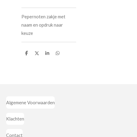
Pepernoten zakje met
naam en opdruk naar
keuze
D
D
S
D
e
e
h
e
l
e
a
l
e
l
r
e
n
e
n
Algemene Voorwaarden
Klachten
Contact